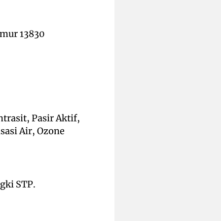
imur 13830
trasit, Pasir Aktif,
asi Air, Ozone
gki STP.