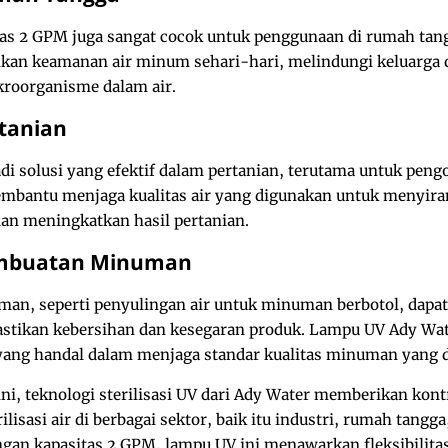
s 2 GPM juga sangat cocok untuk penggunaan di rumah tangg
an keamanan air minum sehari-hari, melindungi keluarga da
kroorganisme dalam air.
rtanian
di solusi yang efektif dalam pertanian, terutama untuk pengol
bantu menjaga kualitas air yang digunakan untuk menyir
dan meningkatkan hasil pertanian.
embuatan Minuman
an, seperti penyulingan air untuk minuman berbotol, dapa
astikan kebersihan dan kesegaran produk. Lampu UV Ady Wat
ang handal dalam menjaga standar kualitas minuman yang d
ini, teknologi sterilisasi UV dari Ady Water memberikan kont
isasi air di berbagai sektor, baik itu industri, rumah tangg
n kapasitas 2 GPM, lampu UV ini menawarkan fleksibilitas