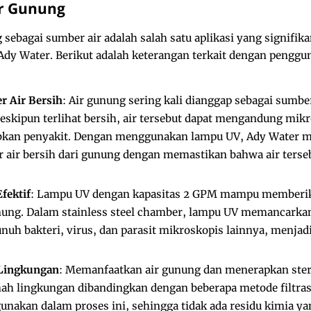
r Gunung
ebagai sumber air adalah salah satu aplikasi yang signifikan 
Ady Water. Berikut adalah keterangan terkait dengan pengg
r Air Bersih
: Air gunung sering kali dianggap sebagai sumbe
eskipun terlihat bersih, air tersebut dapat mengandung mi
bkan penyakit. Dengan menggunakan lampu UV, Ady Water 
 air bersih dari gunung dengan memastikan bahwa air terseb
Efektif
: Lampu UV dengan kapasitas 2 GPM mampu memberika
gunung. Dalam stainless steel chamber, lampu UV memancarkan
nuh bakteri, virus, dan parasit mikroskopis lainnya, menjadi
Lingkungan
: Memanfaatkan air gunung dan menerapkan steri
h lingkungan dibandingkan dengan beberapa metode filtrasi 
unakan dalam proses ini, sehingga tidak ada residu kimia y